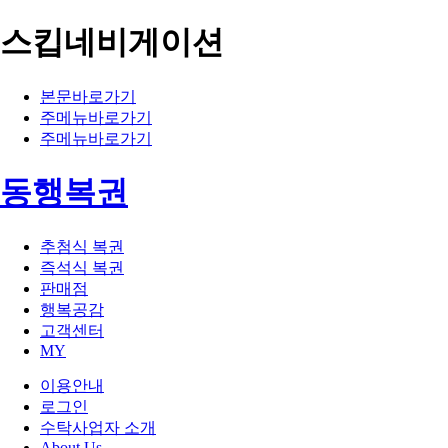
스킵네비게이션
본문바로가기
주메뉴바로가기
주메뉴바로가기
동행복권
추첨식 복권
즉석식 복권
판매점
행복공감
고객센터
MY
이용안내
로그인
수탁사업자 소개
About Us