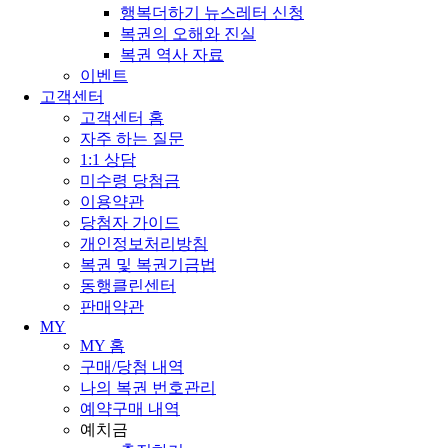
행복더하기 뉴스레터 신청
복권의 오해와 진실
복권 역사 자료
이벤트
고객센터
고객센터 홈
자주 하는 질문
1:1 상담
미수령 당첨금
이용약관
당첨자 가이드
개인정보처리방침
복권 및 복권기금법
동행클린센터
판매약관
MY
MY 홈
구매/당첨 내역
나의 복권 번호관리
예약구매 내역
예치금