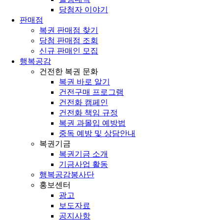
당첨자 이야기
판매점
복권 판매점 찾기
당첨 판매점 조회
신규 판매인 모집
행복공감
건전한 복권 문화
복권 바로 알기
건전구매 프로그램
건전화 캠페인
건전화 책임 규정
복권 과몰입 예방법
중독 예방 및 상담안내
복권기금
복권기금 소개
기금사업 활동
행복공감봉사단
홍보센터
광고
보도자료
공지사항