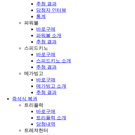
추첨 결과
당첨자 인터뷰
통계
파워볼
바로구매
파워볼 소개
추첨 결과
스피드키노
바로구매
스피드키노 소개
추첨 결과
메가빙고
바로구매
메가빙고 소개
추첨 결과
즉석식 복권
트리플럭
바로구매
트리플럭 소개
당첨내역
트레져헌터