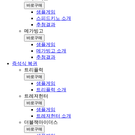
바로구매
샘플게임
스피드키노 소개
추첨결과
메가빙고
바로구매
샘플게임
메가빙고 소개
추첨결과
즉석식 복권
트리플럭
바로구매
샘플게임
트리플럭 소개
트레져헌터
바로구매
샘플게임
트레져헌터 소개
더블잭마이더스
바로구매