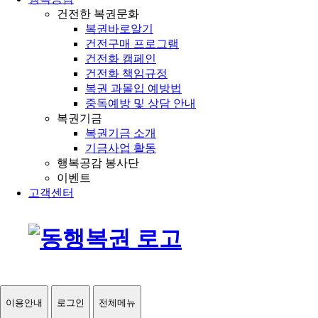
건전한 복권문화
복권바로알기
건전구매 프로그램
건전화 캠페인
건전화 책임규정
복권 과몰입 예방법
중독예방 및 상담 안내
복권기금
복권기금 소개
기금사업 활동
행복공감 봉사단
이벤트
고객센터
이용안내
로그인
전체메뉴