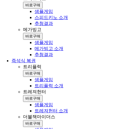
바로구매
샘플게임
스피드키노 소개
추첨결과
메가빙고
바로구매
샘플게임
메가빙고 소개
추첨결과
즉석식 복권
트리플럭
바로구매
샘플게임
트리플럭 소개
트레져헌터
바로구매
샘플게임
트레져헌터 소개
더블잭마이더스
바로구매