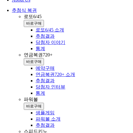
추첨식 복권
로또6/45
바로구매
로또6/45 소개
추첨결과
당첨자 이야기
통계
연금복권720+
바로구매
예약구매
연금복권720+ 소개
추첨결과
당첨자 인터뷰
통계
파워볼
바로구매
샘플게임
파워볼 소개
추첨결과
스피드키노