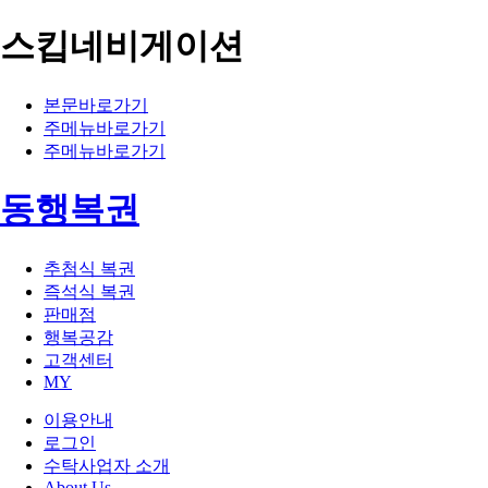
스킵네비게이션
본문바로가기
주메뉴바로가기
주메뉴바로가기
동행복권
추첨식 복권
즉석식 복권
판매점
행복공감
고객센터
MY
이용안내
로그인
수탁사업자 소개
About Us