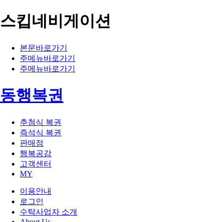
스킵네비게이션
본문바로가기
주메뉴바로가기
주메뉴바로가기
동행복권
추첨식 복권
즉석식 복권
판매점
행복공감
고객센터
MY
이용안내
로그인
수탁사업자 소개
About Us