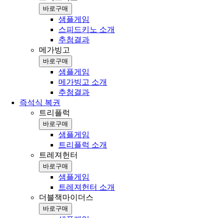
바로구매
샘플게임
스피드키노 소개
추첨결과
메가빙고
바로구매
샘플게임
메가빙고 소개
추첨결과
즉석식 복권
트리플럭
바로구매
샘플게임
트리플럭 소개
트레져헌터
바로구매
샘플게임
트레져헌터 소개
더블잭마이더스
바로구매