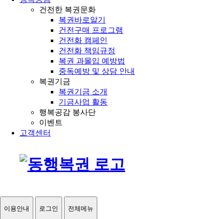
건전한 복권문화
복권바로알기
건전구매 프로그램
건전화 캠페인
건전화 책임규정
복권 과몰입 예방법
중독예방 및 상담 안내
복권기금
복권기금 소개
기금사업 활동
행복공감 봉사단
이벤트
고객센터
이용안내
로그인
전체메뉴