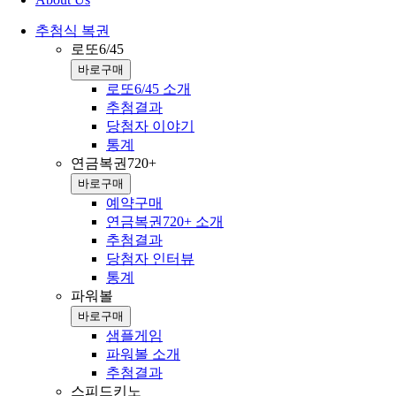
추첨식 복권
로또6/45
바로구매
로또6/45 소개
추첨결과
당첨자 이야기
통계
연금복권720+
바로구매
예약구매
연금복권720+ 소개
추첨결과
당첨자 인터뷰
통계
파워볼
바로구매
샘플게임
파워볼 소개
추첨결과
스피드키노