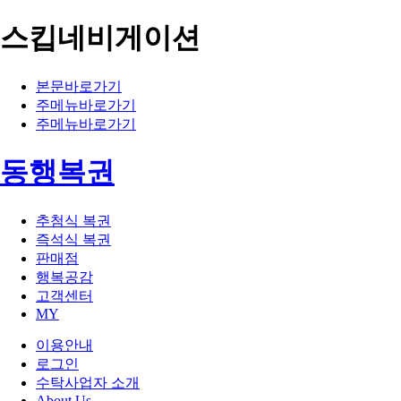
스킵네비게이션
본문바로가기
주메뉴바로가기
주메뉴바로가기
동행복권
추첨식 복권
즉석식 복권
판매점
행복공감
고객센터
MY
이용안내
로그인
수탁사업자 소개
About Us