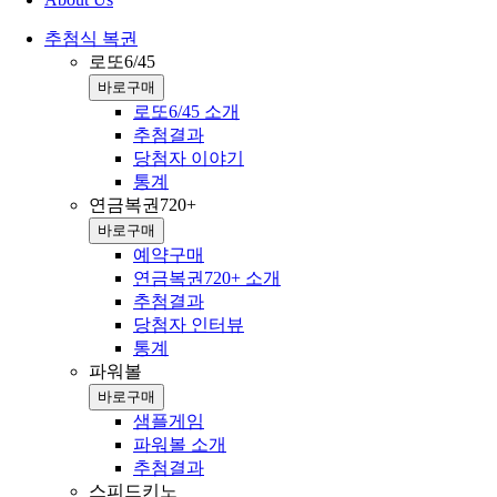
추첨식 복권
로또6/45
바로구매
로또6/45 소개
추첨결과
당첨자 이야기
통계
연금복권720+
바로구매
예약구매
연금복권720+ 소개
추첨결과
당첨자 인터뷰
통계
파워볼
바로구매
샘플게임
파워볼 소개
추첨결과
스피드키노