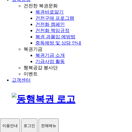
건전한 복권문화
복권바로알기
건전구매 프로그램
건전화 캠페인
건전화 책임규정
복권 과몰입 예방법
중독예방 및 상담 안내
복권기금
복권기금 소개
기금사업 활동
행복공감 봉사단
이벤트
고객센터
이용안내
로그인
전체메뉴