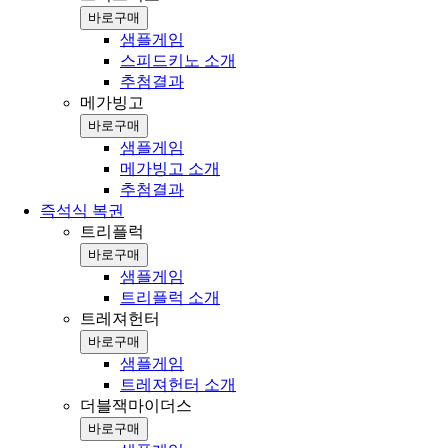
바로구매
샘플게임
스피드키노 소개
추첨결과
메가빙고
바로구매
샘플게임
메가빙고 소개
추첨결과
즉석식 복권
트리플럭
바로구매
샘플게임
트리플럭 소개
트레져헌터
바로구매
샘플게임
트레져헌터 소개
더블잭마이더스
바로구매