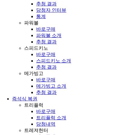
추첨 결과
당첨자 인터뷰
통계
파워볼
바로구매
파워볼 소개
추첨 결과
스피드키노
바로구매
스피드키노 소개
추첨 결과
메가빙고
바로구매
메가빙고 소개
추첨 결과
즉석식 복권
트리플럭
바로구매
트리플럭 소개
당첨내역
트레져헌터