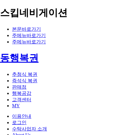
스킵네비게이션
본문바로가기
주메뉴바로가기
주메뉴바로가기
동행복권
추첨식 복권
즉석식 복권
판매점
행복공감
고객센터
MY
이용안내
로그인
수탁사업자 소개
About Us