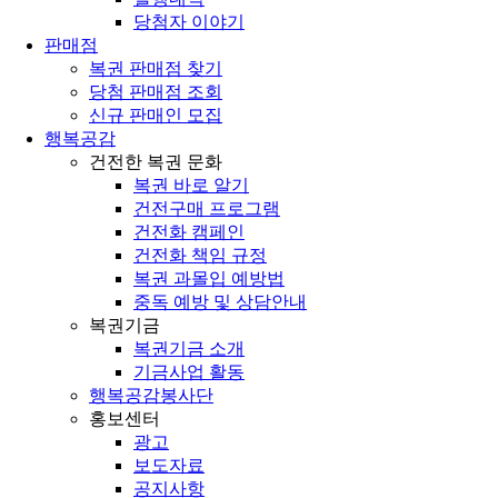
당첨자 이야기
판매점
복권 판매점 찾기
당첨 판매점 조회
신규 판매인 모집
행복공감
건전한 복권 문화
복권 바로 알기
건전구매 프로그램
건전화 캠페인
건전화 책임 규정
복권 과몰입 예방법
중독 예방 및 상담안내
복권기금
복권기금 소개
기금사업 활동
행복공감봉사단
홍보센터
광고
보도자료
공지사항