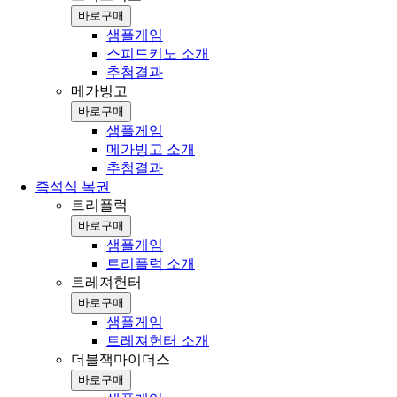
바로구매
샘플게임
스피드키노 소개
추첨결과
메가빙고
바로구매
샘플게임
메가빙고 소개
추첨결과
즉석식 복권
트리플럭
바로구매
샘플게임
트리플럭 소개
트레져헌터
바로구매
샘플게임
트레져헌터 소개
더블잭마이더스
바로구매