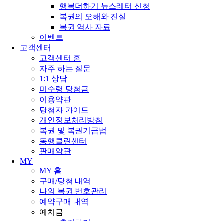
행복더하기 뉴스레터 신청
복권의 오해와 진실
복권 역사 자료
이벤트
고객센터
고객센터 홈
자주 하는 질문
1:1 상담
미수령 당첨금
이용약관
당첨자 가이드
개인정보처리방침
복권 및 복권기금법
동행클린센터
판매약관
MY
MY 홈
구매/당첨 내역
나의 복권 번호관리
예약구매 내역
예치금