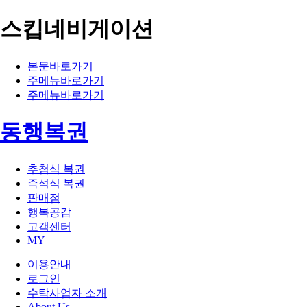
스킵네비게이션
본문바로가기
주메뉴바로가기
주메뉴바로가기
동행복권
추첨식 복권
즉석식 복권
판매점
행복공감
고객센터
MY
이용안내
로그인
수탁사업자 소개
About Us