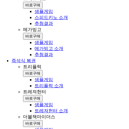
바로구매
샘플게임
스피드키노 소개
추첨결과
메가빙고
바로구매
샘플게임
메가빙고 소개
추첨결과
즉석식 복권
트리플럭
바로구매
샘플게임
트리플럭 소개
트레져헌터
바로구매
샘플게임
트레져헌터 소개
더블잭마이더스
바로구매