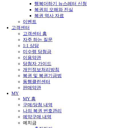
행복더하기 뉴스레터 신청
복권의 오해와 진실
복권 역사 자료
이벤트
고객센터
고객센터 홈
자주 하는 질문
1:1 상담
미수령 당첨금
이용약관
당첨자 가이드
개인정보처리방침
복권 및 복권기금법
동행클린센터
판매약관
MY
MY 홈
구매/당첨 내역
나의 복권 번호관리
예약구매 내역
예치금