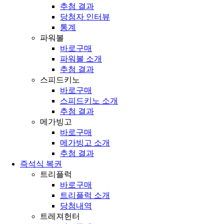
추첨 결과
당첨자 인터뷰
통계
파워볼
바로구매
파워볼 소개
추첨 결과
스피드키노
바로구매
스피드키노 소개
추첨 결과
메가빙고
바로구매
메가빙고 소개
추첨 결과
즉석식 복권
트리플럭
바로구매
트리플럭 소개
당첨내역
트레져헌터