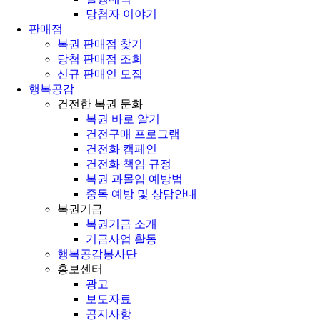
당첨자 이야기
판매점
복권 판매점 찾기
당첨 판매점 조회
신규 판매인 모집
행복공감
건전한 복권 문화
복권 바로 알기
건전구매 프로그램
건전화 캠페인
건전화 책임 규정
복권 과몰입 예방법
중독 예방 및 상담안내
복권기금
복권기금 소개
기금사업 활동
행복공감봉사단
홍보센터
광고
보도자료
공지사항