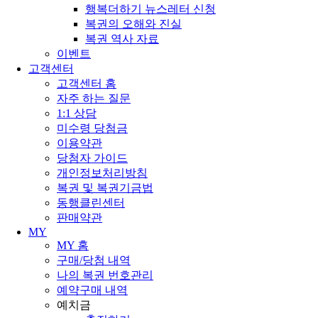
행복더하기 뉴스레터 신청
복권의 오해와 진실
복권 역사 자료
이벤트
고객센터
고객센터 홈
자주 하는 질문
1:1 상담
미수령 당첨금
이용약관
당첨자 가이드
개인정보처리방침
복권 및 복권기금법
동행클린센터
판매약관
MY
MY 홈
구매/당첨 내역
나의 복권 번호관리
예약구매 내역
예치금