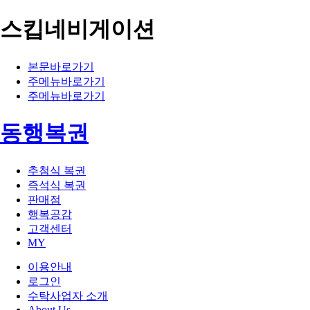
스킵네비게이션
본문바로가기
주메뉴바로가기
주메뉴바로가기
동행복권
추첨식 복권
즉석식 복권
판매점
행복공감
고객센터
MY
이용안내
로그인
수탁사업자 소개
About Us