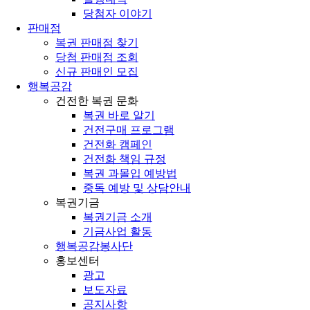
당첨자 이야기
판매점
복권 판매점 찾기
당첨 판매점 조회
신규 판매인 모집
행복공감
건전한 복권 문화
복권 바로 알기
건전구매 프로그램
건전화 캠페인
건전화 책임 규정
복권 과몰입 예방법
중독 예방 및 상담안내
복권기금
복권기금 소개
기금사업 활동
행복공감봉사단
홍보센터
광고
보도자료
공지사항