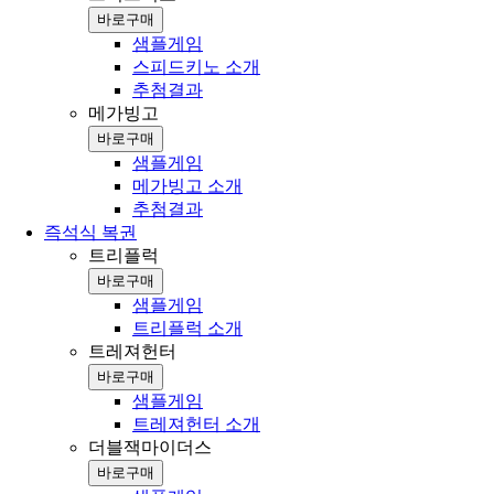
바로구매
샘플게임
스피드키노 소개
추첨결과
메가빙고
바로구매
샘플게임
메가빙고 소개
추첨결과
즉석식 복권
트리플럭
바로구매
샘플게임
트리플럭 소개
트레져헌터
바로구매
샘플게임
트레져헌터 소개
더블잭마이더스
바로구매