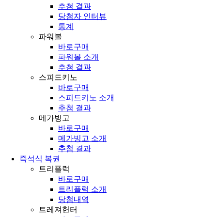
추첨 결과
당첨자 인터뷰
통계
파워볼
바로구매
파워볼 소개
추첨 결과
스피드키노
바로구매
스피드키노 소개
추첨 결과
메가빙고
바로구매
메가빙고 소개
추첨 결과
즉석식 복권
트리플럭
바로구매
트리플럭 소개
당첨내역
트레져헌터